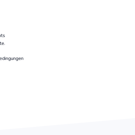
nts
te.
Bedingungen